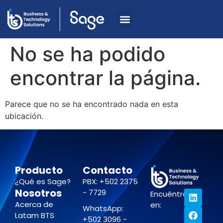
No se ha podido
encontrar la página.
Parece que no se ha encontrado nada en esta
ubicación.
Producto
Contacto
¿Qué es Sage?
PBX: +502 2375
Nosotros
- 7729
Encuéntranos
Acerca de
en:
WhatsApp:
Latam BTS
+502 3096 -