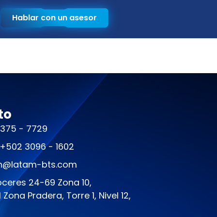
Hablar con un asesor
to
2375 - 7729
+502 3096 - 1602
ón@latam-bts.com
róceres 24-69 Zona 10,
Zona Pradera, Torre 1, Nivel 12,